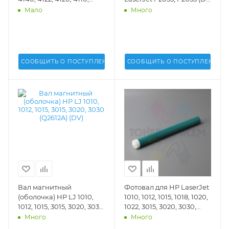
4018, 4270, 4320, 4340,
Inc.) - DV-DB-HP2035
Мало
Много
4350 (DV Inc.) - DV-FF-
CAN4018
СООБЩИТЬ О ПОСТУПЛЕНИИ
СООБЩИТЬ О ПОСТУПЛЕНИИ
Вал магнитный
Фотовал для HP LaserJet
(оболочка) HP LJ 1010,
1010, 1012, 1015, 1018, 1020,
1012, 1015, 3015, 3020, 3030
1022, 3015, 3020, 3030,
(Q2612A) (DV) - DV-MRS-
3050, 3052, 3055, M1005,
Много
Много
H1010-10
M1300, M1319 (DV Inc.) -