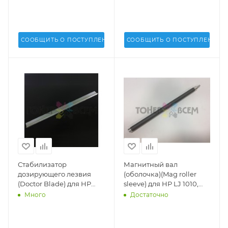
СООБЩИТЬ О ПОСТУПЛЕНИИ
СООБЩИТЬ О ПОСТУПЛЕНИИ
Стабилизатор
Магнитный вал
дозирующего лезвия
(оболочка)(Mag roller
(Doctor Blade) для HP
sleeve) для HP LJ 1010,
LaserJet 1160, 1320, Pro
1012, 1015, 3015, 3020, 3030
Много
Достаточно
M401, Pro M425 (Uninet
(Q2612A)(Static Control) -
USA) - 9959
HP1012MDR-OS-5