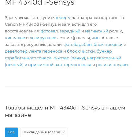
MF 4340d i-Sensys
Здесь вы можете купить
тонеры
для заправки картриджа
Canon MF 4340d i-Sensys, и запчасти для его
восстановления:
фотовал
,
зарядный
и
магнитный
ролик,
чистящее
и
дозирующее
лезвие (ракель),
чип
. А также
заказать ресурсные детали:
фотобарабан
,
блок проявки
и
девелопер
,
лента переноса
и
блок очистки
,
бункер
отработанного тонера
,
фьюзер (печку)
,
нагревательный
(печный) и прижимной вал
,
термопленка
и
ролики подачи
.
Товары модели MF 4340d i-Sensys в нашем
магазине
Все
Ликвидация товара
2