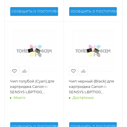
Inc.) -
СООБЩИТЬ О ПОСТУПЛЕНИИ
СООБЩИТЬ О ПОСТУПЛЕНИИ
Чип голубой (Cyan) для
Чип черный (Black) для
картриджа Canon i-
картриджа Canon i-
SENSYS LBP7100,
SENSYS LBP7100,
LBP7110, MF623CN,
LBP7110, MF623CN,
Много
Достаточно
MF628CW, MF8230,
MF628CW, MF8230,
MF8280 (731)(1,5k стр.)(DV
MF8280 (731)(1,4k стр.)(DV
Inc.) -
Inc.) -
СООБЩИТЬ О ПОСТУПЛЕНИИ
СООБЩИТЬ О ПОСТУПЛЕНИИ