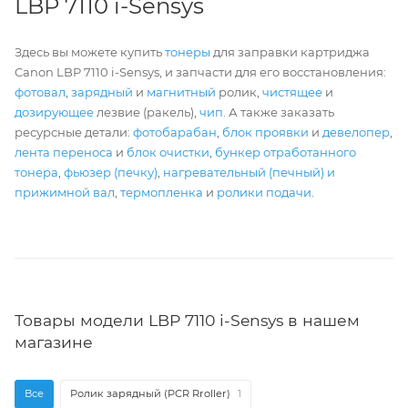
LBP 7110 i-Sensys
Здесь вы можете купить
тонеры
для заправки картриджа
Canon LBP 7110 i-Sensys, и запчасти для его восстановления:
фотовал
,
зарядный
и
магнитный
ролик,
чистящее
и
дозирующее
лезвие (ракель),
чип
. А также заказать
ресурсные детали:
фотобарабан
,
блок проявки
и
девелопер
,
лента переноса
и
блок очистки
,
бункер отработанного
тонера
,
фьюзер (печку)
,
нагревательный (печный) и
прижимной вал
,
термопленка
и
ролики подачи
.
Товары модели LBP 7110 i-Sensys в нашем
магазине
Все
Ролик зарядный (PCR Rroller)
1