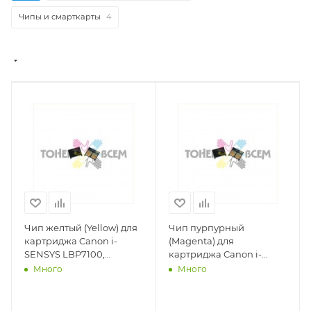
Чипы и смарткарты
4
Чип желтый (Yellow) для
Чип пурпурный
картриджа Canon i-
(Magenta) для
SENSYS LBP7100,
картриджа Canon i-
LBP7110, MF623CN,
SENSYS LBP7100,
Много
Много
MF628CW, MF8230,
LBP7110, MF623CN,
MF8280 (731)(1,5k стр.)(DV
MF628CW, MF8230,
Inc.) - DV-CH-CAN-7100-Y
MF8280 (731)(1,5k стр.)(DV