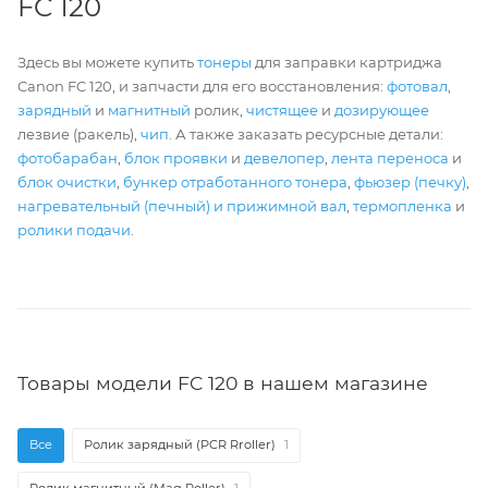
FC 120
Здесь вы можете купить
тонеры
для заправки картриджа
Canon FC 120, и запчасти для его восстановления:
фотовал
,
зарядный
и
магнитный
ролик,
чистящее
и
дозирующее
лезвие (ракель),
чип
. А также заказать ресурсные детали:
фотобарабан
,
блок проявки
и
девелопер
,
лента переноса
и
блок очистки
,
бункер отработанного тонера
,
фьюзер (печку)
,
нагревательный (печный) и прижимной вал
,
термопленка
и
ролики подачи
.
Товары модели FC 120 в нашем магазине
Все
Ролик зарядный (PCR Rroller)
1
Ролик магнитный (Mag Roller)
1