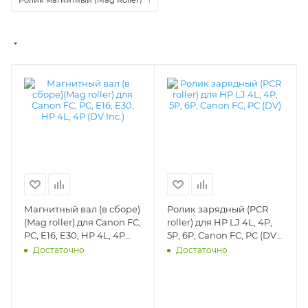
Магнитный вал (в сборе)
Ролик зарядный (PCR
(Mag roller) для Canon FC,
roller) для HP LJ 4L, 4P,
PC, E16, E30, HP 4L, 4P
5P, 6P, Canon FC, PC (DV)
(DV Inc.) - DV-MAG-CAN-
- DV-PCR-E16-10
Достаточно
Достаточно
E16