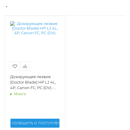
Дозирующее лезвие
(Doctor Blade) HP LJ 4L,
4P, Canon FC, PC (DV) -
DV-DB-E16-10
Много
СООБЩИТЬ О ПОСТУПЛЕНИИ