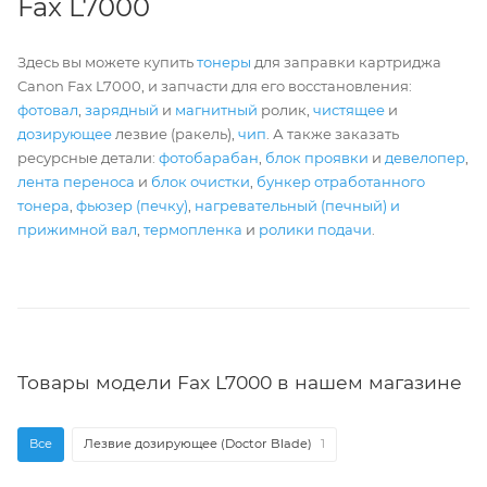
Fax L7000
Здесь вы можете купить
тонеры
для заправки картриджа
Canon Fax L7000, и запчасти для его восстановления:
фотовал
,
зарядный
и
магнитный
ролик,
чистящее
и
дозирующее
лезвие (ракель),
чип
. А также заказать
ресурсные детали:
фотобарабан
,
блок проявки
и
девелопер
,
лента переноса
и
блок очистки
,
бункер отработанного
тонера
,
фьюзер (печку)
,
нагревательный (печный) и
прижимной вал
,
термопленка
и
ролики подачи
.
Товары модели Fax L7000 в нашем магазине
Все
Лезвие дозирующее (Doctor Blade)
1