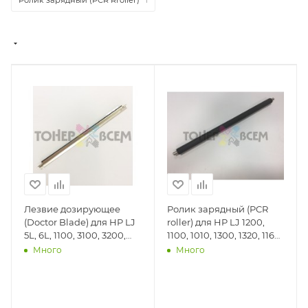
Лезвие дозирующее
Ролик зарядный (PCR
(Doctor Blade) для HP LJ
roller) для HP LJ 1200,
5L, 6L, 1100, 3100, 3200,
1100, 1010, 1300, 1320, 1160,
3220 (DV Inc.) - DV-DB-
1020, P2015, P2035, P2055
Много
Много
HP5L
(2612PCR)(DV Inc.) - DV-
PCR-C7115A