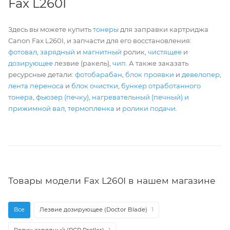
Fax L260I
Здесь вы можете купить
тонеры
для заправки картриджа
Canon Fax L260I, и запчасти для его восстановления:
фотовал
,
зарядный
и
магнитный
ролик,
чистящее
и
дозирующее
лезвие (ракель),
чип
. А также заказать
ресурсные детали:
фотобарабан
,
блок проявки
и
девелопер
,
лента переноса
и
блок очистки
,
бункер отработанного
тонера
,
фьюзер (печку)
,
нагревательный (печный) и
прижимной вал
,
термопленка
и
ролики подачи
.
Товары модели Fax L260I в нашем магазине
Все
Лезвие дозирующее (Doctor Blade)
1
Ролик зарядный (PCR Rroller)
1