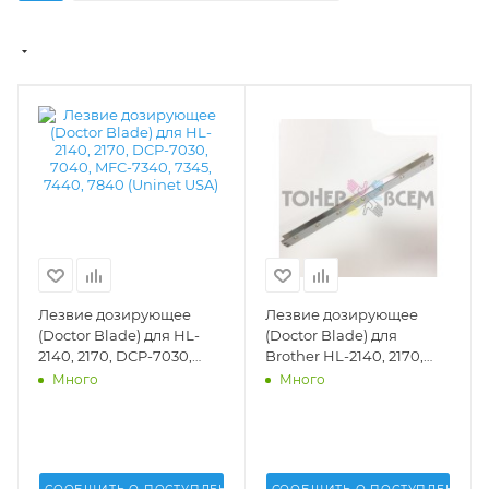
Лезвие дозирующее
Лезвие дозирующее
(Doctor Blade) для HL-
(Doctor Blade) для
2140, 2170, DCP-7030,
Brother HL-2140, 2170,
7040, MFC-7340, 7345,
DCP-7030, 7040, MFC-
Много
Много
7440, 7840 (Uninet USA) -
7340, 7345, 7440, 7840
15146
(DV Inc.) -