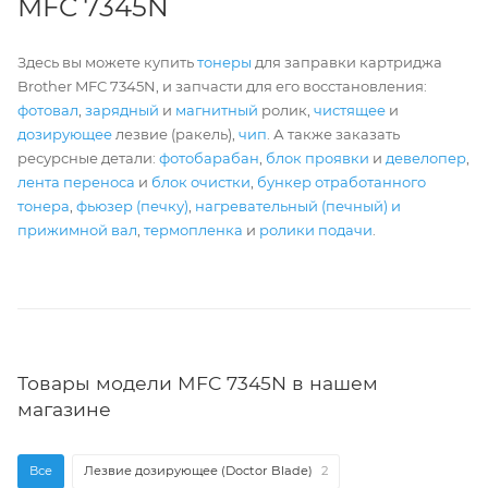
MFC 7345N
Здесь вы можете купить
тонеры
для заправки картриджа
Brother MFC 7345N, и запчасти для его восстановления:
фотовал
,
зарядный
и
магнитный
ролик,
чистящее
и
дозирующее
лезвие (ракель),
чип
. А также заказать
ресурсные детали:
фотобарабан
,
блок проявки
и
девелопер
,
лента переноса
и
блок очистки
,
бункер отработанного
тонера
,
фьюзер (печку)
,
нагревательный (печный) и
прижимной вал
,
термопленка
и
ролики подачи
.
Товары модели MFC 7345N в нашем
магазине
Все
Лезвие дозирующее (Doctor Blade)
2