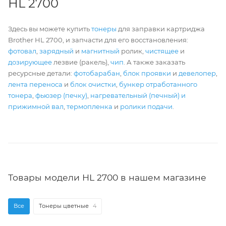
HL 2700
Здесь вы можете купить
тонеры
для заправки картриджа
Brother HL 2700, и запчасти для его восстановления:
фотовал
,
зарядный
и
магнитный
ролик,
чистящее
и
дозирующее
лезвие (ракель),
чип
. А также заказать
ресурсные детали:
фотобарабан
,
блок проявки
и
девелопер
,
лента переноса
и
блок очистки
,
бункер отработанного
тонера
,
фьюзер (печку)
,
нагревательный (печный) и
прижимной вал
,
термопленка
и
ролики подачи
.
Товары модели HL 2700 в нашем магазине
Все
Тонеры цветные
4