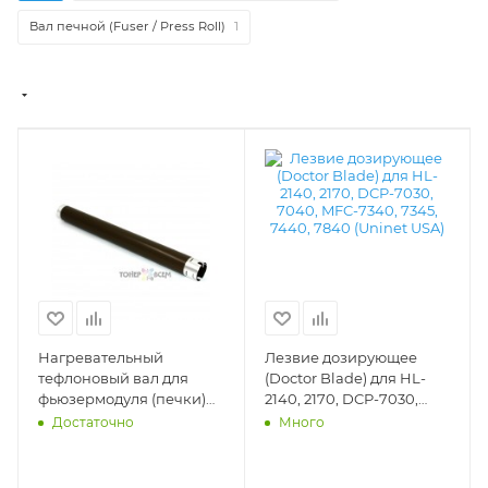
Вал печной (Fuser / Press Roll)
1
Нагревательный
Лезвие дозирующее
тефлоновый вал для
(Doctor Blade) для HL-
фьюзермодуля (печки)
2140, 2170, DCP-7030,
Brother HL 2140, 2142,
7040, MFC-7340, 7345,
Достаточно
Много
2150, 2170; DCP 7030,
7440, 7840 (Uninet USA) -
7032, 7045; MFC 7320,
15146
7440, 7840 (DV Inc.) -