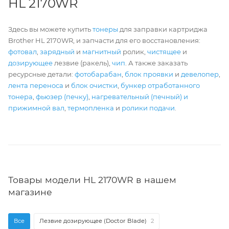
HL 2170WR
Здесь вы можете купить
тонеры
для заправки картриджа
Brother HL 2170WR, и запчасти для его восстановления:
фотовал
,
зарядный
и
магнитный
ролик,
чистящее
и
дозирующее
лезвие (ракель),
чип
. А также заказать
ресурсные детали:
фотобарабан
,
блок проявки
и
девелопер
,
лента переноса
и
блок очистки
,
бункер отработанного
тонера
,
фьюзер (печку)
,
нагревательный (печный) и
прижимной вал
,
термопленка
и
ролики подачи
.
Товары модели HL 2170WR в нашем
магазине
Все
Лезвие дозирующее (Doctor Blade)
2