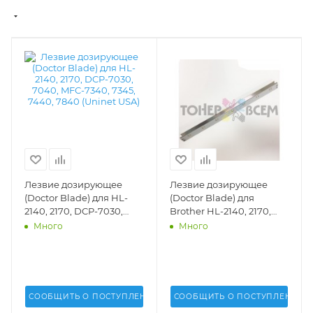
Лезвие дозирующее
Лезвие дозирующее
(Doctor Blade) для HL-
(Doctor Blade) для
2140, 2170, DCP-7030,
Brother HL-2140, 2170,
7040, MFC-7340, 7345,
DCP-7030, 7040, MFC-
Много
Много
7440, 7840 (Uninet USA) -
7340, 7345, 7440, 7840
15146
(DV Inc.) -
СООБЩИТЬ О ПОСТУПЛЕНИИ
СООБЩИТЬ О ПОСТУПЛЕНИИ