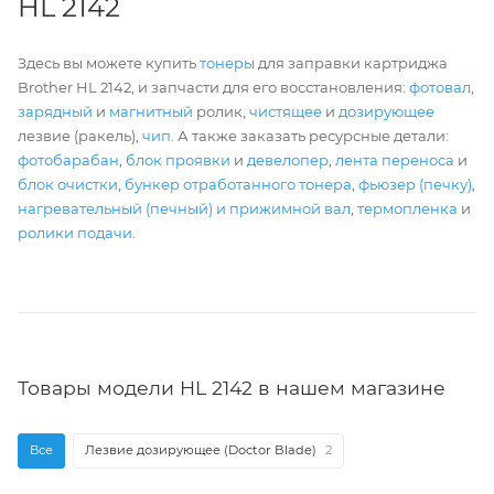
HL 2142
Здесь вы можете купить
тонеры
для заправки картриджа
Brother HL 2142, и запчасти для его восстановления:
фотовал
,
зарядный
и
магнитный
ролик,
чистящее
и
дозирующее
лезвие (ракель),
чип
. А также заказать ресурсные детали:
фотобарабан
,
блок проявки
и
девелопер
,
лента переноса
и
блок очистки
,
бункер отработанного тонера
,
фьюзер (печку)
,
нагревательный (печный) и прижимной вал
,
термопленка
и
ролики подачи
.
Товары модели HL 2142 в нашем магазине
Все
Лезвие дозирующее (Doctor Blade)
2