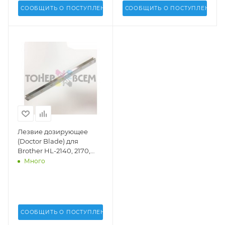
СООБЩИТЬ О ПОСТУПЛЕНИИ
СООБЩИТЬ О ПОСТУПЛЕНИИ
Лезвие дозирующее
(Doctor Blade) для
Brother HL-2140, 2170,
DCP-7030, 7040, MFC-
Много
7340, 7345, 7440, 7840
(DV Inc.) -
СООБЩИТЬ О ПОСТУПЛЕНИИ