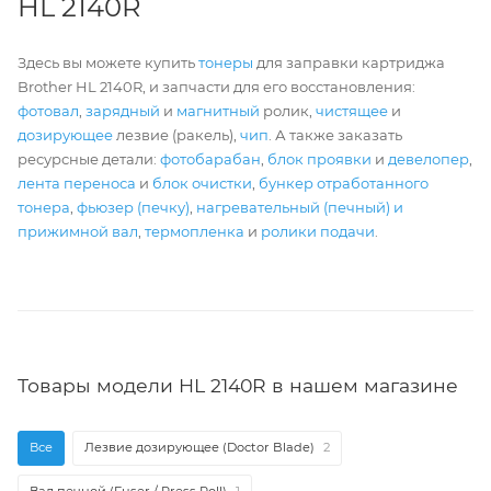
HL 2140R
Здесь вы можете купить
тонеры
для заправки картриджа
Brother HL 2140R, и запчасти для его восстановления:
фотовал
,
зарядный
и
магнитный
ролик,
чистящее
и
дозирующее
лезвие (ракель),
чип
. А также заказать
ресурсные детали:
фотобарабан
,
блок проявки
и
девелопер
,
лента переноса
и
блок очистки
,
бункер отработанного
тонера
,
фьюзер (печку)
,
нагревательный (печный) и
прижимной вал
,
термопленка
и
ролики подачи
.
Товары модели HL 2140R в нашем магазине
Все
Лезвие дозирующее (Doctor Blade)
2
Вал печной (Fuser / Press Roll)
1