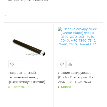
Нагревательный
Лезвие дозирующее
тефлоновый вал для
(Doctor Blade) для HL-
фьюзермодуля (печки)
2140, 2170, DCP-7030,
Brother HL 2140, 2142,
7040, MFC-7340, 7345,
Достаточно
Много
2150, 2170; DCP 7030,
7440, 7840 (Uninet USA) -
7032, 7045; MFC 7320,
15146
7440, 7840 (DV Inc.) -