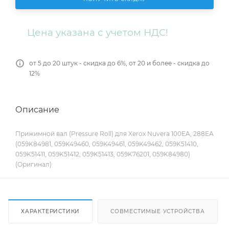
Цена указана с учетом НДС!
от 5 до 20 штук - скидка до 6%, от 20 и более - скидка до
12%
Описание
Прижимной вал (Pressure Roll) для Xerox Nuvera 100EA, 288EA
(059K84981, 059K49460, 059K49461, 059K49462, 059K51410,
059K51411, 059K51412, 059K51413, 059K76201, 059K84980)
(Оригинал)
ХАРАКТЕРИСТИКИ
СОВМЕСТИМЫЕ УСТРОЙСТВА