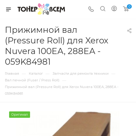
0
Прижимной вал
(Pressure Roll) для Xerox
Nuvera 100EA, 288EA -
059K84981
—
—
—
Главная
Каталог
Запчасти для ремонта техники
—
Вал печной (Fuser / Press Roll)
Прижимной вал (Pressure Roll) для Xerox Nuvera 100EA, 288EA -
059K84981
Оригинал