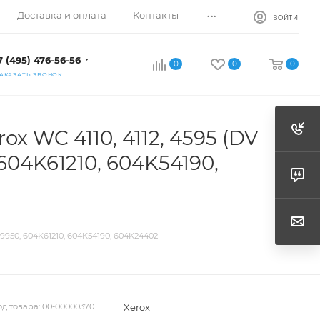
...
Доставка и оплата
Контакты
ВОЙТИ
7 (495) 476-56-56
0
0
0
АКАЗАТЬ ЗВОНОК
 WC 4110, 4112, 4595 (DV
 604K61210, 604K54190,
9950, 604K61210, 604K54190, 604K24402
Xerox
од товара:
00-00000370