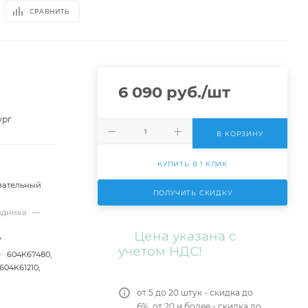
СРАВНИТЬ
6 090
руб.
/шт
ург
В КОРЗИНУ
КУПИТЬ В 1 КЛИК
вательный
ПОЛУЧИТЬ СКИДКУ
ходника
—
Цена указана с
V
учетом НДС!
—
604K67480,
604K61210,
от 5 до 20 штук - скидка до
6%, от 20 и более - скидка до