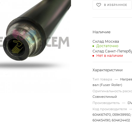
В ИЗБРАННОЕ
Наличие
Склад Москва
Достаточно
Склад Санкт-Петерб
Нет в наличии
Характеристики
Тип товара
—
Нагре
вал (Fuser Roller)
Оригинальность рас
Совместимый
Производитель
—
D
Код производителя
604K67470, 059K59950, 
604K54190, 604K24402