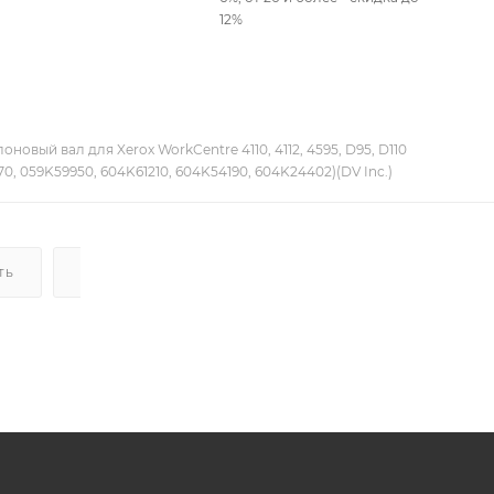
12%
новый вал для Xerox WorkCentre 4110, 4112, 4595, D95, D110
0, 059K59950, 604K61210, 604K54190, 604K24402)(DV Inc.)
ТЬ
ДОСТАВКА
НАЛИЧИЕ