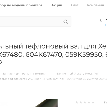
бор по модели принтера
Акции
Блог
Компания
+
З
льный тефлоновый вал для Xerox
4K67480, 604K67470, 059K59950,
2
—
—
Запчасти для ремонта техники
Вал печной (Fuser / Press Roll)
й вал для Xerox WC 4110, 4112, 4595 (DV Inc.) - 604K67480, 604K67470, 059K5
К