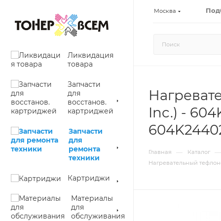
Под
Москва
Ликвидация
товара
Запчасти
Нагревате
для
восстанов.
Inc.) - 60
картриджей
604K2440
Запчасти
для
ремонта
—
—
Главная
Каталог
техники
Нагревательный тефлоновы
Картриджи
Материалы
для
обслуживания