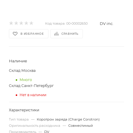
DV inc.
Код товара:
00-00002650
В ИЗБРАННОЕ
СРАВНИТЬ
Наличие
Склад Москва
Много
Склад Санкт-Петербург
Нет в наличии
Характеристики
Тип товара
—
Коротрон заряда (Charge Сorotron)
Оригинальность расходника
—
Совместимый
Производитель
—
DV