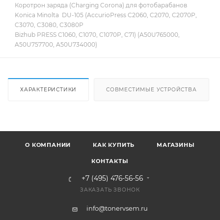
Коротрон заряда (Charging Corona) для фотобарабанов
Konica Minolta DU-105 (AccurioPress C2060, C2070, C2070P,
C3070, C3080, C3080P
Bizhub PRESS C1060, C1070, C1070P, C71) (A50U765000,
A50U757700, A50U734000)
ХАРАКТЕРИСТИКИ
СОВМЕСТИМЫЕ УСТРОЙСТВА
О КОМПАНИИ
КАК КУПИТЬ
МАГАЗИНЫ
КОНТАКТЫ
+7 (495) 476-56-56
ЗАКАЗАТЬ ЗВОНОК
info@tonervsem.ru