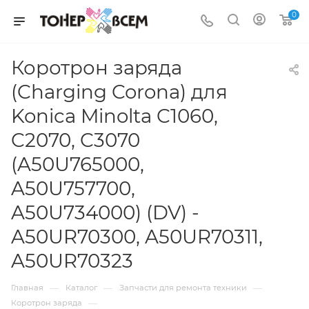
0
Коротрон заряда
(Charging Corona) для
Konica Minolta C1060,
C2070, C3070
(A50U765000,
A50U757700,
A50U734000) (DV) -
A50UR70300, A50UR70311,
A50UR70323
—
—
—
Главная
Каталог
Запчасти для ремонта техники
—
Коротрон заряда