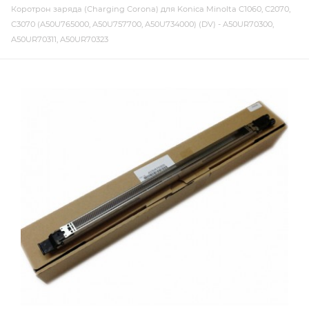
Коротрон заряда (Charging Corona) для Konica Minolta C1060, C2070,
C3070 (A50U765000, A50U757700, A50U734000) (DV) - A50UR70300,
A50UR70311, A50UR70323