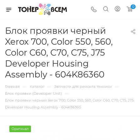
0
Блок проявки черный
Xerox 700, Color 550, 560,
Color C60, C70, C75, J75
Developer Housing
Assembly - 604K86360
—
—
—
Главная
Каталог
Запчасти для ремонта техники
—
Блок проявки (Developer Unit)
Блок проявки черный Xerox 700, Color 550, 560, Color C60, C70, C75, J75
Developer Housing Assembly - 604K86360
Оригинал