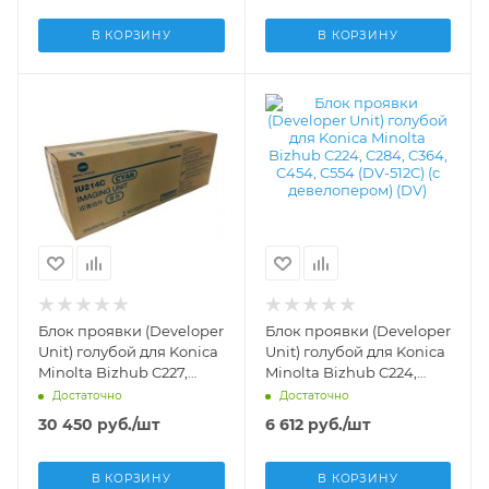
802K28895, 802K28896,
802K55963, 622S00335,
В КОРЗИНУ
В КОРЗИНУ
641S00779
Блок проявки (Developer
Блок проявки (Developer
Unit) голубой для Konica
Unit) голубой для Konica
Minolta Bizhub C227,
Minolta Bizhub C224,
C387 (IU-214C) - A85Y0KD
C284, C364, C454, C554
Достаточно
Достаточно
(DV-512C) (с
30 450
руб.
/шт
6 612
руб.
/шт
девелопером) (DV) -
A2XN0KD
В КОРЗИНУ
В КОРЗИНУ