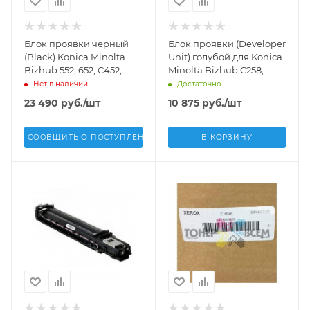
Блок проявки черный
Блок проявки (Developer
(Black) Konica Minolta
Unit) голубой для Konica
Bizhub 552, 652, C452,
Minolta Bizhub C258,
C552, C652 (DV 612 K) -
C308, C368 (DV-313C) (DV)
Нет в наличии
Достаточно
A0TK03D
- A7U40KD
23 490
руб.
/шт
10 875
руб.
/шт
СООБЩИТЬ О ПОСТУПЛЕНИИ
В КОРЗИНУ