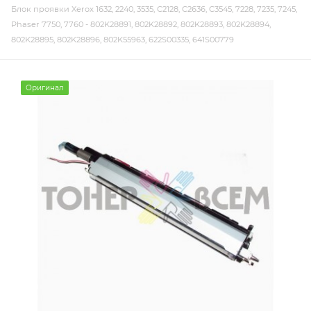
Блок проявки Xerox 1632, 2240, 3535, C2128, C2636, C3545, 7228, 7235, 7245,
Phaser 7750, 7760 - 802K28891, 802K28892, 802K28893, 802K28894,
802K28895, 802K28896, 802K55963, 622S00335, 641S00779
Оригинал