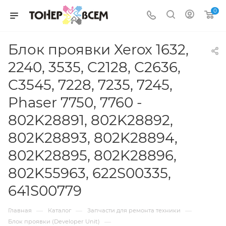
0
Блок проявки Xerox 1632,
2240, 3535, C2128, C2636,
C3545, 7228, 7235, 7245,
Phaser 7750, 7760 -
802K28891, 802K28892,
802K28893, 802K28894,
802K28895, 802K28896,
802K55963, 622S00335,
641S00779
—
—
—
Главная
Каталог
Запчасти для ремонта техники
—
Блок проявки (Developer Unit)