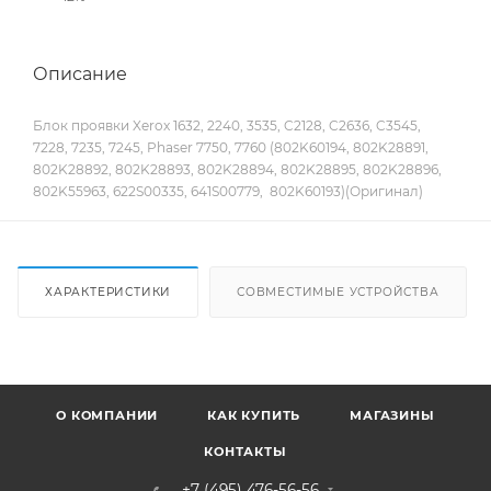
Описание
Блок проявки Xerox 1632, 2240, 3535, C2128, C2636, C3545,
7228, 7235, 7245, Phaser 7750, 7760 (802K60194, 802K28891,
802K28892, 802K28893, 802K28894, 802K28895, 802K28896,
802K55963, 622S00335, 641S00779, 802K60193)(Оригинал)
ХАРАКТЕРИСТИКИ
СОВМЕСТИМЫЕ УСТРОЙСТВА
О КОМПАНИИ
КАК КУПИТЬ
МАГАЗИНЫ
КОНТАКТЫ
+7 (495) 476-56-56