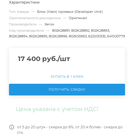
Характеристики
Тип товара
—
Блок (Узел) проявки (Developer Unit)
Оригинальность расходника
—
Оригинал
Производитель
—
Xerox
Код производителя
—
802K28891, 802K28892, 802K28893,
802K28894, 802K28895, 802K28896, 802K55963, 622S00335, 641S00779
17 400
руб.
/шт
КУПИТЬ В 1 КЛИК
ПОЛУЧИТЬ СКИДКУ
Цена указана с учетом НДС!
от 5 до 20 штук - скидка до 6%, от 20 и более - скидка до
12%