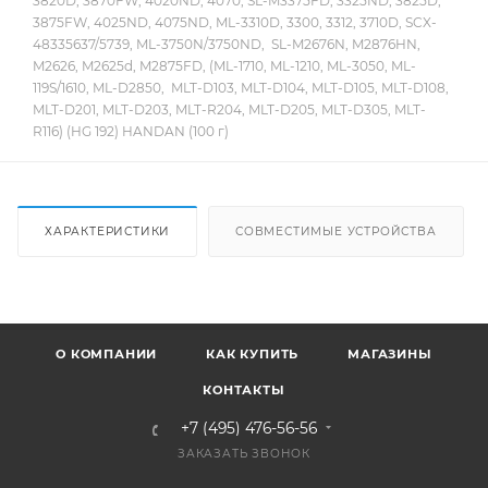
3820D, 3870FW, 4020ND, 4070, SL-M3375FD, 3325ND, 3825D,
3875FW, 4025ND, 4075ND, ML-3310D, 3300, 3312, 3710D, SCX-
48335637/5739, ML-3750N/3750ND, SL-M2676N, M2876HN,
M2626, M2625d, M2875FD, (ML-1710, ML-1210, ML-3050, ML-
119S/1610, ML-D2850, MLT-D103, MLT-D104, MLT-D105, MLT-D108,
MLT-D201, MLT-D203, MLT-R204, MLT-D205, MLT-D305, MLT-
R116) (HG 192) HANDAN (100 г)
ХАРАКТЕРИСТИКИ
СОВМЕСТИМЫЕ УСТРОЙСТВА
О КОМПАНИИ
КАК КУПИТЬ
МАГАЗИНЫ
КОНТАКТЫ
+7 (495) 476-56-56
ЗАКАЗАТЬ ЗВОНОК