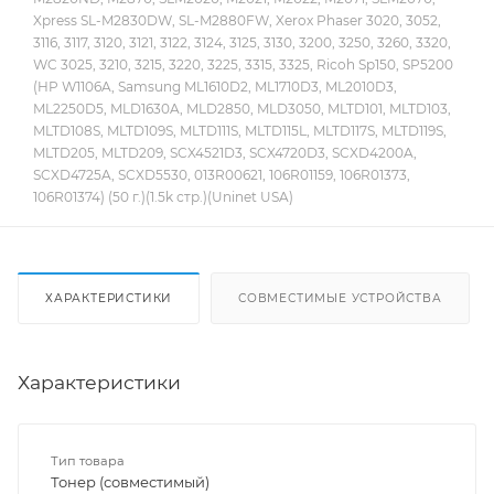
Xpress SL-M2830DW, SL-M2880FW, Xerox Phaser 3020, 3052,
3116, 3117, 3120, 3121, 3122, 3124, 3125, 3130, 3200, 3250, 3260, 3320,
WC 3025, 3210, 3215, 3220, 3225, 3315, 3325, Ricoh Sp150, SP5200
(HP W1106A, Samsung ML1610D2, ML1710D3, ML2010D3,
ML2250D5, MLD1630A, MLD2850, MLD3050, MLTD101, MLTD103,
MLTD108S, MLTD109S, MLTD111S, MLTD115L, MLTD117S, MLTD119S,
MLTD205, MLTD209, SCX4521D3, SCX4720D3, SCXD4200A,
SCXD4725A, SCXD5530, 013R00621, 106R01159, 106R01373,
106R01374) (50 г.)(1.5k стр.)(Uninet USA)
ХАРАКТЕРИСТИКИ
СОВМЕСТИМЫЕ УСТРОЙСТВА
Характеристики
Тип товара
Тонер (совместимый)