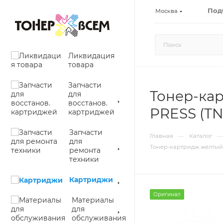
Под
Москва
Ликвидация
товара
Запчасти
Тонер-кар
для
восстанов.
PRESS (TN
картриджей
Запчасти
—
—
Главная
Каталог
для
Тонер-картридж желтый (
ремонта
техники
Картриджи
Оригинал
Материалы
для
обслуживания