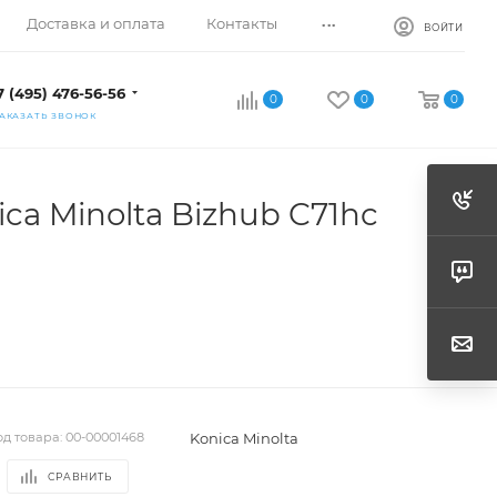
...
Доставка и оплата
Контакты
ВОЙТИ
7 (495) 476-56-56
0
0
0
АКАЗАТЬ ЗВОНОК
ca Minolta Bizhub C71hc
Konica Minolta
од товара:
00-00001468
СРАВНИТЬ