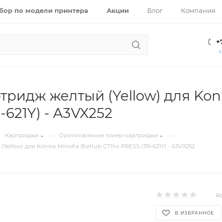
бор по модели принтера
Акции
Блог
Компания
+
З
тридж желтый (Yellow) для Koni
-621Y) - A3VX252
—
—
Картриджи
Оригинальные тонер-картриджи
Yellow) для Konica Minolta Bizhub C71hc PRESS (TN-621Y) - A3VX252
К
В ИЗБРАННОЕ