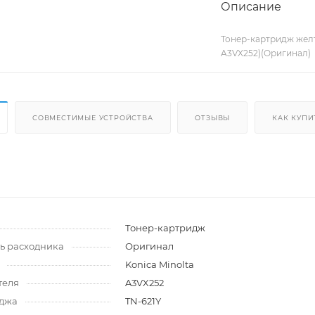
Описание
Тонер-картридж желты
A3VX252)(Оригинал)
СОВМЕСТИМЫЕ УСТРОЙСТВА
ОТЗЫВЫ
КАК КУПИ
и
Тонер-картридж
ь расходника
Оригинал
Konica Minolta
теля
A3VX252
иджа
TN-621Y