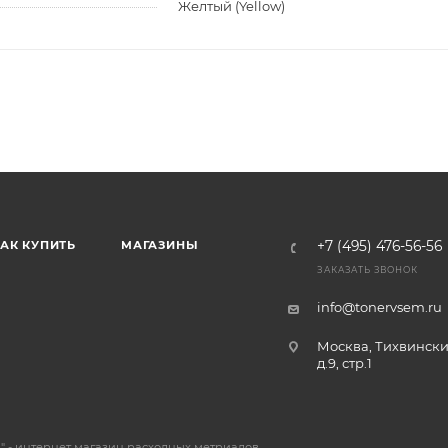
Желтый (Yellow)
АК КУПИТЬ
МАГАЗИНЫ
+7 (495) 476-56-56
ЗАКАЗАТЬ ЗВОНОК
info@tonervsem.ru
Москва, Тихвински
д.9, стр.1
 - интернет магазин расходных метриалов