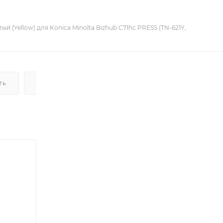
й (Yellow) для Konica Minolta Bizhub C71hc PRESS (TN-621Y,
ТЬ
ДОСТАВКА
НАЛИЧИЕ