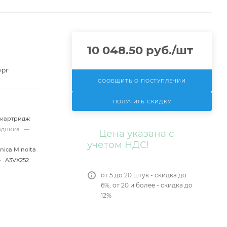
10 048.50
руб.
/шт
ург
СООБЩИТЬ О ПОСТУПЛЕНИИ
ПОЛУЧИТЬ СКИДКУ
-картридж
ходника
—
Цена указана с
учетом НДС!
nica Minolta
—
A3VX252
от 5 до 20 штук - скидка до
6%, от 20 и более - скидка до
12%