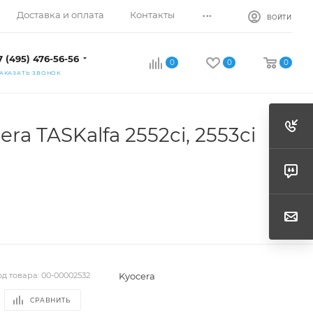
...
Доставка и оплата
Контакты
ВОЙТИ
7 (495) 476-56-56
0
0
0
АКАЗАТЬ ЗВОНОК
a TASKalfa 2552ci, 2553ci
Kyocera
од товара:
00-00002532
СРАВНИТЬ