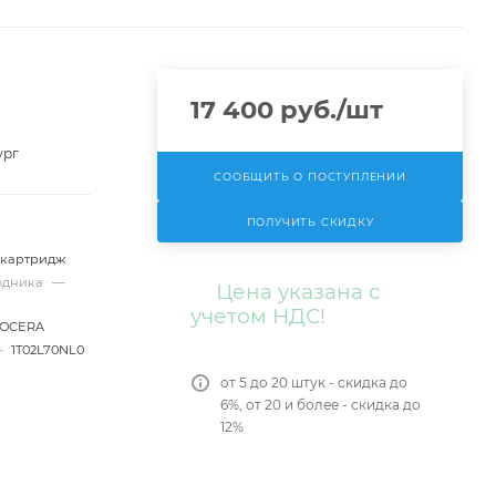
17 400
руб.
/шт
ург
СООБЩИТЬ О ПОСТУПЛЕНИИ
ПОЛУЧИТЬ СКИДКУ
-картридж
ходника
—
Цена указана с
учетом НДС!
YOCERA
—
1T02L70NL0
от 5 до 20 штук - скидка до
6%, от 20 и более - скидка до
12%