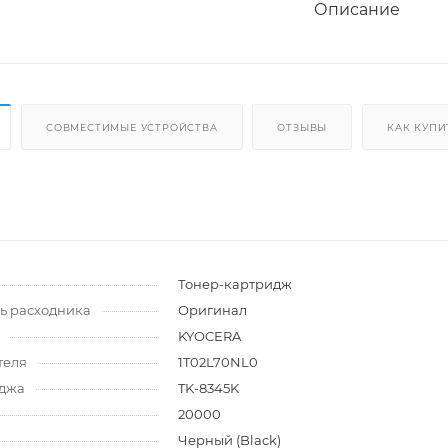
Описание
СОВМЕСТИМЫЕ УСТРОЙСТВА
ОТЗЫВЫ
КАК КУПИ
и
Тонер-картридж
ь расходника
Оригинал
KYOCERA
теля
1T02L70NL0
иджа
TK-8345K
20000
Черный (Black)