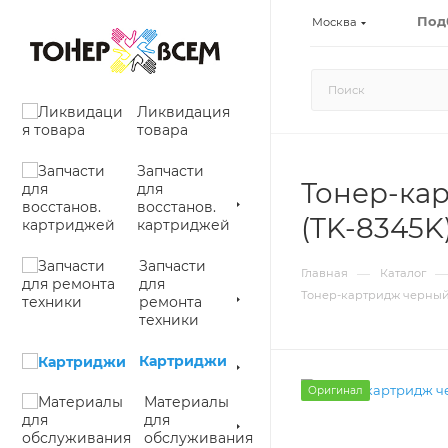
Под
Москва
Ликвидация
товара
Запчасти
Тонер-кар
для
восстанов.
(TK-8345K
картриджей
Запчасти
—
—
Главная
Каталог
для
Тонер-картридж черный (B
ремонта
техники
Картриджи
Оригинал
Материалы
для
обслуживания