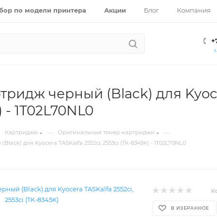
бор по модели принтера
Акции
Блог
Компания
+
З
тридж черный (Black) для Kyocer
) - 1T02L70NL0
—
—
Картриджи
Оригинальные тонер-картриджи
lack) для Kyocera TASKalfa 2552ci, 2553ci (TK-8345K) - 1T02L70NL0
К
В ИЗБРАННОЕ