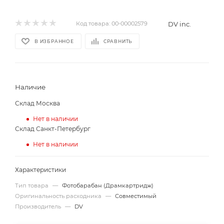
DV inc.
Код товара:
00-00002579
В ИЗБРАННОЕ
СРАВНИТЬ
Наличие
Склад Москва
Нет в наличии
Склад Санкт-Петербург
Нет в наличии
Характеристики
Тип товара
—
Фотобарабан (Драмкартридж)
Оригинальность расходника
—
Совместимый
Производитель
—
DV