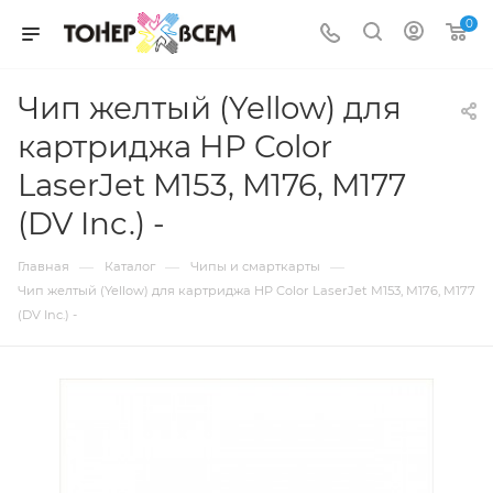
0
Чип желтый (Yellow) для
картриджа HP Color
LaserJet M153, M176, M177
(DV Inc.) -
—
—
—
Главная
Каталог
Чипы и смарткарты
Чип желтый (Yellow) для картриджа HP Color LaserJet M153, M176, M177
(DV Inc.) -