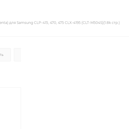
ta) для Samsung CLP-415, 470, 475 CLX-4195 (CLT-M504S)(1.8k стр.)
ТЬ
ДОСТАВКА
НАЛИЧИЕ