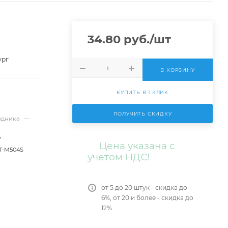
34.80
руб.
/шт
ург
В КОРЗИНУ
КУПИТЬ В 1 КЛИК
ПОЛУЧИТЬ СКИДКУ
ходника
—
V
Цена указана с
T-M504S
учетом НДС!
от 5 до 20 штук - скидка до
6%, от 20 и более - скидка до
12%