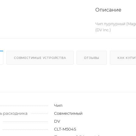
Описание
Чип пурпурный (Magen
(DV Inc.)
СОВМЕСТИМЫЕ УСТРОЙСТВА
ОТЗЫВЫ
КАК КУПИ
и
Чип
ь расходника
Совместимый
DV
CLT-M504S