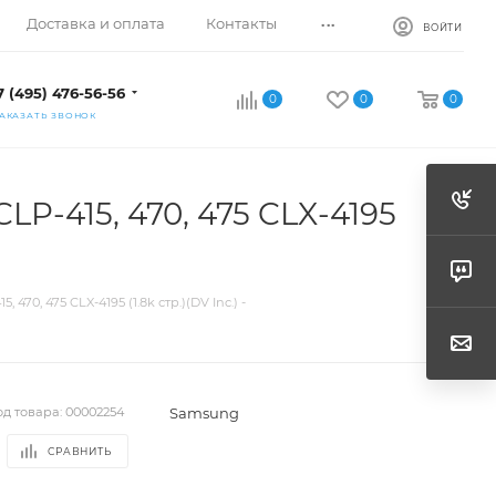
...
Доставка и оплата
Контакты
ВОЙТИ
7 (495) 476-56-56
0
0
0
АКАЗАТЬ ЗВОНОК
P-415, 470, 475 CLX-4195
0, 475 CLX-4195 (1.8k стр.)(DV Inc.) -
Samsung
од товара:
00002254
СРАВНИТЬ