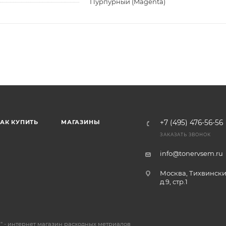
Пурпурный (Magenta)
АК КУПИТЬ
МАГАЗИНЫ
+7 (495) 476-56-56
ЗАКАЗАТЬ ЗВОНОК
info@tonervsem.ru
Москва, Тихвински
д.9, стр.1
 - интернет магазин расходных метриалов