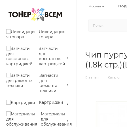
Под
Москва
Ликвидация
товара
Запчасти
Чип пурпу
для
восстанов.
(1.8k стр.)(
картриджей
Запчасти
—
—
Главная
Каталог
для
ремонта
техники
Картриджи
Материалы
для
обслуживания