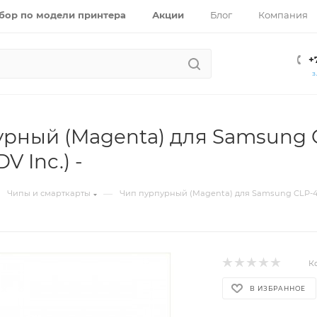
бор по модели принтера
Акции
Блог
Компания
+
З
рный (Magenta) для Samsung CL
DV Inc.) -
—
Чипы и смарткарты
Чип пурпурный (Magenta) для Samsung CLP-415, 47
К
В ИЗБРАННОЕ