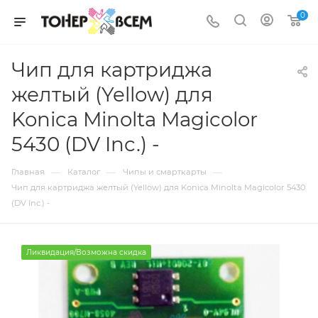
0
Чип для картриджа
желтый (Yellow) для
Konica Minolta Magicolor
5430 (DV Inc.) -
—
—
—
Главная
Каталог
Чипы и смарткарты
Чип для картриджа желтый (Yellow) для Konica Minolta Magicolor 5430
(DV Inc.) -
Ликвидация/Возможна скидка