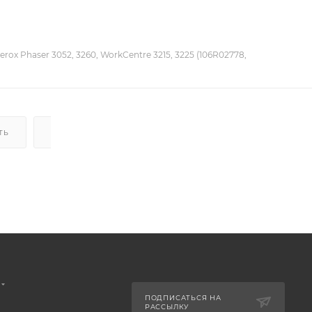
rox Phaser 3052, 3260, WorkCentre 3215, 3225 (106R02778,
ТЬ
ДОСТАВКА
НАЛИЧИЕ
ПОДПИСАТЬСЯ НА
РАССЫЛКУ