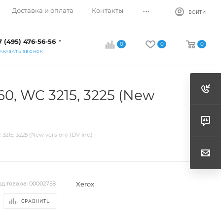
...
Доставка и оплата
Контакты
ВОЙТИ
7 (495) 476-56-56
0
0
0
АКАЗАТЬ ЗВОНОК
60, WC 3215, 3225 (New
15, 3225 (New version) (DV Inc.) -
Xerox
од товара:
00002758
СРАВНИТЬ