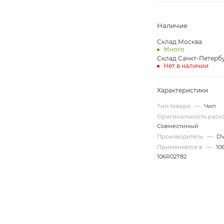
Наличие
Склад Москва
Много
Склад Санкт-Петерб
Нет в наличии
Характеристики
Тип товара
—
Чип
Оригинальность рас
Совместимый
Производитель
—
D
Применяется в
—
10
106R02782