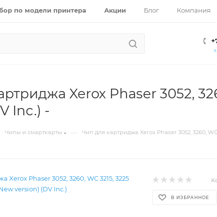
бор по модели принтера
Акции
Блог
Компания
+
З
артриджа Xerox Phaser 3052, 32
V Inc.) -
—
Чипы и смарткарты
Чип для картриджа Xerox Phaser 3052, 3260, WC 32
К
В ИЗБРАННОЕ