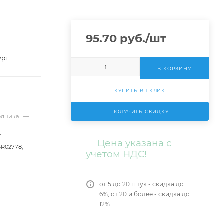
95.70
руб.
/шт
ург
В КОРЗИНУ
КУПИТЬ В 1 КЛИК
ПОЛУЧИТЬ СКИДКУ
ходника
—
V
Цена указана с
6R02778,
учетом НДС!
от 5 до 20 штук - скидка до
6%, от 20 и более - скидка до
12%