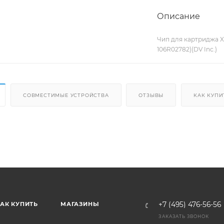
Описание
Чип для картриджа Xe
106R02782)(DV Inc.)
СОВМЕСТИМЫЕ УСТРОЙСТВА
ОТЗЫВЫ
КАК КУПИ
АК КУПИТЬ
МАГАЗИНЫ
+7 (495) 476-56-56
ЗАКАЗАТЬ ЗВОНОК