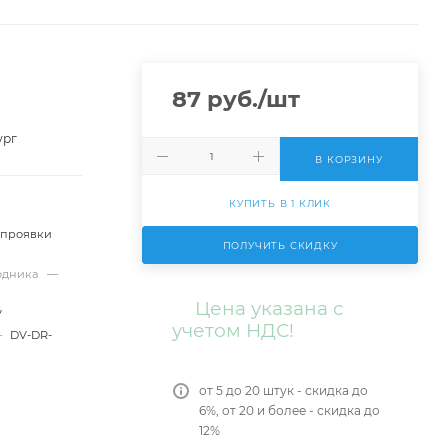
87
руб.
/шт
ург
В КОРЗИНУ
КУПИТЬ В 1 КЛИК
 проявки
ПОЛУЧИТЬ СКИДКУ
ходника
—
Цена указана с
V
учетом НДС!
—
DV-DR-
от 5 до 20 штук - скидка до
6%, от 20 и более - скидка до
12%