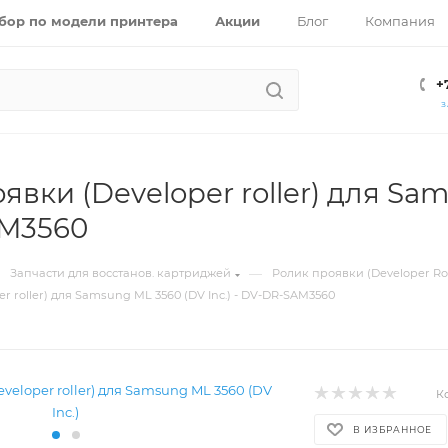
бор по модели принтера
Акции
Блог
Компания
+
З
вки (Developer roller) для Sam
M3560
—
Запчасти для восстанов. картриджей
Ролик проявки (Developer Rol
r roller) для Samsung ML 3560 (DV Inc.) - DV-DR-SAM3560
К
В ИЗБРАННОЕ