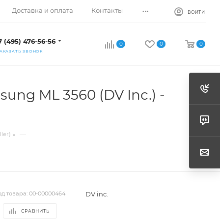
...
Доставка и оплата
Контакты
ВОЙТИ
7 (495) 476-56-56
0
0
0
АКАЗАТЬ ЗВОНОК
sung ML 3560 (DV Inc.) -
—
ler)
DV inc.
од товара:
00-00000464
СРАВНИТЬ