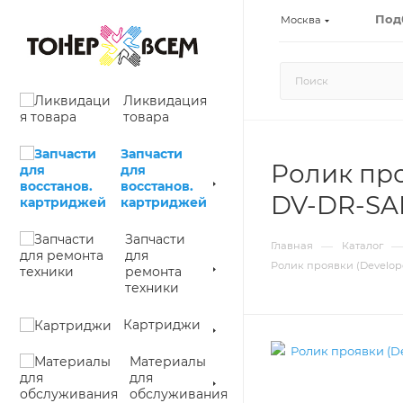
Под
Москва
Ликвидация
товара
Запчасти
Ролик проя
для
восстанов.
DV-DR-SA
картриджей
Запчасти
—
—
Главная
Каталог
для
Ролик проявки (Develope
ремонта
техники
Картриджи
Материалы
для
обслуживания