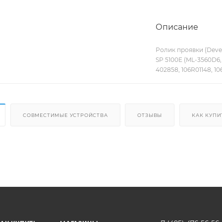
Описание
Ролик проявки (Devel
SP 5100E (ML-3560D6
402858, 106R01148, 106
СОВМЕСТИМЫЕ УСТРОЙСТВА
ОТЗЫВЫ
КАК КУПИ