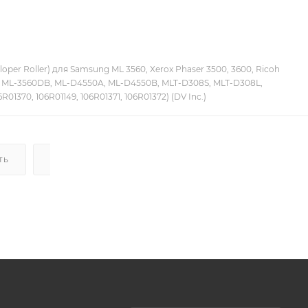
oper Roller) для Samsung ML 3560, Xerox Phaser 3500, 3600, Ricoh
, ML-3560DB, ML-D4550A, ML-D4550B, MLT-D308S, MLT-D308L,
R01370, 106R01149, 106R01371, 106R01372) (DV Inc.)
ТЬ
ДОСТАВКА
НАЛИЧИЕ