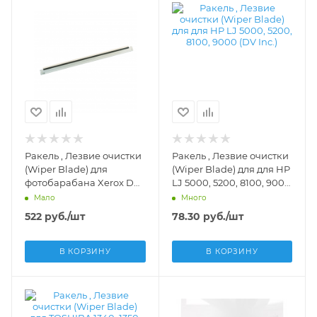
Ракель , Лезвие очистки
Ракель , Лезвие очистки
(Wiper Blade) для
(Wiper Blade) для для HP
фотобарабана Xerox DC
LJ 5000, 5200, 8100, 9000
2060, 6060 (DV Inc.) -
(DV Inc.) - WB-HP5000
Мало
Много
522
руб.
/шт
78.30
руб.
/шт
В КОРЗИНУ
В КОРЗИНУ