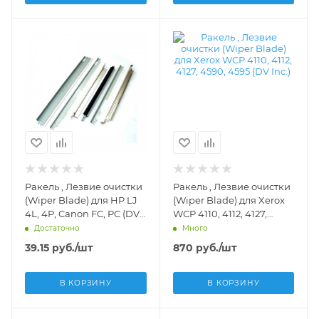
Ракель , Лезвие очистки
Ракель , Лезвие очистки
(Wiper Blade) для HP LJ
(Wiper Blade) для Xerox
4L, 4P, Canon FC, PC (DV)
WCP 4110, 4112, 4127,
10 - DV-WB-E16-10
4590, 4595 (DV Inc.) - DV-
Достаточно
Много
WB-XER4110
39.15
руб.
/шт
870
руб.
/шт
В КОРЗИНУ
В КОРЗИНУ