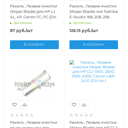
Ракель , Лезвие очистки
Ракель , Лезвие очистки
(Wiper Blade) для HP LJ
(Wiper Blade) лоя Toshiba
4L, 4P, Canon FC, PC (DV
E-Studio 168, 208, 258
Inc.) - DV-WB-E16-1
(Uninet USA) - 12669
Достаточно
Достаточно
87
руб.
/шт
126.15
руб.
/шт
В КОРЗИНУ
В КОРЗИНУ
Ракель , Лезвие очистки
Ракель , Лезвие очистки
ленты переноса для
(Wiper Blade) для HP CLJ