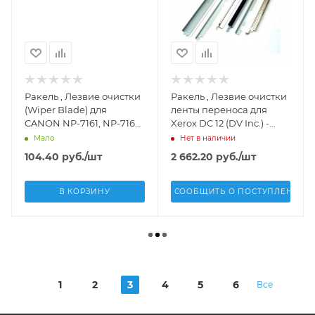
Ракель , Лезвие очистки
Ракель , Лезвие очистки
(Wiper Blade) для
ленты переноса для
CANON NP-7161, NP-7163
Xerox DC 12 (DV Inc.) -
(DV Inc.) - DV-WB-
033K93272
Мало
Нет в наличии
CAN7161
104.40
руб.
/шт
2 662.20
руб.
/шт
В КОРЗИНУ
СООБЩИТЬ О ПОСТУПЛЕНИИ
1
2
3
4
5
6
Все