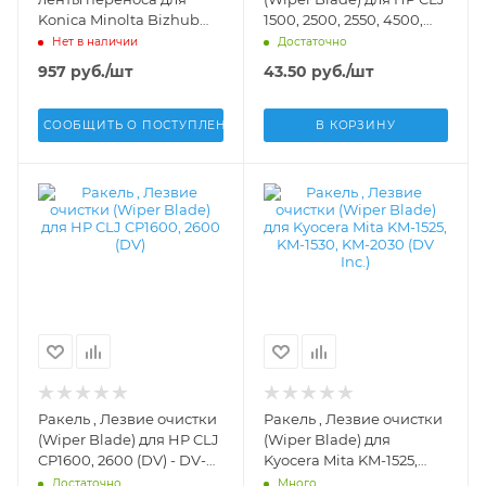
Konica Minolta Bizhub
1500, 2500, 2550, 4500,
Pro C5500 C6500 C6501
Canon LBP-2410 (DV Inc.)
Нет в наличии
Достаточно
C6000 C7000
- DV-WB-HP1500
957
руб.
/шт
43.50
руб.
/шт
(A03U553000)(DV Inc.) -
DV-BTC-KM6500
СООБЩИТЬ О ПОСТУПЛЕНИИ
В КОРЗИНУ
Ракель , Лезвие очистки
Ракель , Лезвие очистки
(Wiper Blade) для HP CLJ
(Wiper Blade) для
CP1600, 2600 (DV) - DV-
Kyocera Mita KM-1525,
WB-H2600-5
KM-1530, KM-2030 (DV
Достаточно
Много