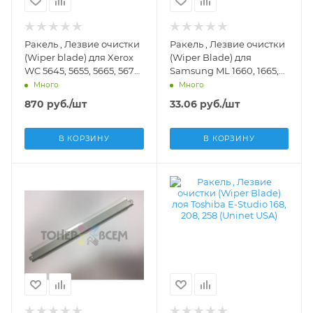
Ракель , Лезвие очистки
Ракель , Лезвие очистки
(Wiper blade) для Xerox
(Wiper Blade) для
WC 5645, 5655, 5665, 5675,
Samsung ML 1660, 1665,
5687, 5740, 5745, 5755,
1667, 1860, 1865, 1867, SCX
Много
Много
5765, 5775, 5790, 165, 175,
3200, 3205, 3207, 3217 (DV
870
руб.
/шт
33.06
руб.
/шт
245, 255, 265, 275 (DV Inc.)
Inc.) - DV-WB-SAM1660
- DV-WB-XER-245
В КОРЗИНУ
В КОРЗИНУ