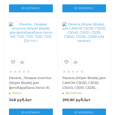
В КОРЗИНУ
В КОРЗИНУ
Ракель , Лезвие очистки
Ракель (Wiper Blade) для
(Wiper Blade) для
CANON C5030, C5035,
фотобарабана Xerox WC
C5045, C5051, C5235,
7120, 7125, 7220, 7225 (DV
C5240, C5250, C5255 (old
Много
Достаточно
Inc.) - DV-WB-XER-7120
version) -
348
руб.
/шт
295.80
руб.
/шт
В КОРЗИНУ
В КОРЗИНУ