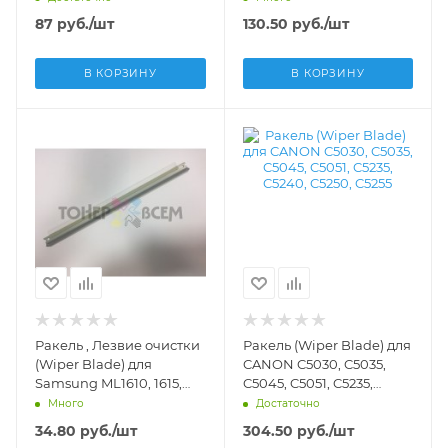
Inc.) -
87
руб.
/шт
130.50
руб.
/шт
2AV93060/2AV18030
В КОРЗИНУ
В КОРЗИНУ
Ракель , Лезвие очистки
Ракель (Wiper Blade) для
(Wiper Blade) для
CANON C5030, C5035,
Samsung ML1610, 1615,
C5045, C5051, C5235,
1640, 2010, 2240, 2510,
C5240, C5250, C5255 -
Много
Достаточно
2570, Phaser 3117 (DV Inc.)
34.80
руб.
/шт
304.50
руб.
/шт
- DV-WB-S1610