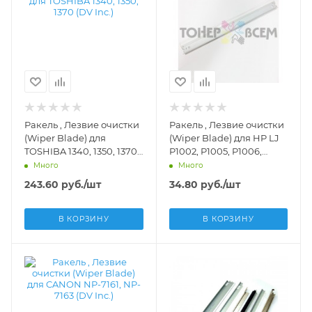
Ракель , Лезвие очистки
Ракель , Лезвие очистки
(Wiper Blade) для
(Wiper Blade) для HP LJ
TOSHIBA 1340, 1350, 1370
P1002, P1005, P1006,
(DV Inc.) - DV-WB-
P1007, P1008, P1009,
Много
Много
TOS1340
P1505, P1560, P1566,
243.60
руб.
/шт
34.80
руб.
/шт
P1600, P1606, M1120,
M1522, M1536 (DV Inc.) -
DV-WB-H1005-1
В КОРЗИНУ
В КОРЗИНУ