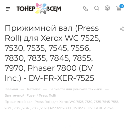
0
Прижимной вал (Press
Roll) для Xerox WC 7525,
7530, 7535, 7545, 7556,
7830, 7835, 7845, 7855,
7970, Phaser 7800 (DV
Inc.) - DV-FR-XER-7525
—
—
—
Главная
Каталог
Запчасти для ремонта техники
—
Вал печной (Fuser / Press Roll)
Прижимной вал (Press Roll) для Xerox WC 7525, 7530, 7535, 7545, 7556,
7830, 7835, 7845, 7855, 7970, Phaser 7800 (DV Inc.) - DV-FR-XER-7525