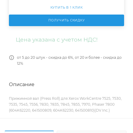
КУПИТЬ В 1 КЛИК
ПОЛУЧИТЬ СКИДКУ
Цена указана с учетом НДС!
от 5 до 20 штук - скидка до 6%, от 20 и более - скидка до
12%
Описание
Прижимной вал (Press Roll) для Xerox WorkCentre 7525, 7530,
7535, 7545, 7556, 7830, 7835, 7845, 7855, 7970, Phaser 7800
(604K62220, 641S00809, 604K62230, 641S00810)(DV Inc.)