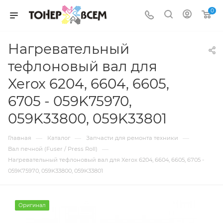
0
Нагревательный
тефлоновый вал для
Xerox 6204, 6604, 6605,
6705 - 059K75970,
059K33800, 059K33801
—
—
—
Главная
Каталог
Запчасти для ремонта техники
—
Вал печной (Fuser / Press Roll)
Нагревательный тефлоновый вал для Xerox 6204, 6604, 6605, 6705 -
059K75970, 059K33800, 059K33801
Оригинал