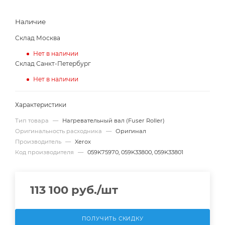
Наличие
Склад Москва
Нет в наличии
Склад Санкт-Петербург
Нет в наличии
Характеристики
Тип товара
—
Нагревательный вал (Fuser Roller)
Оригинальность расходника
—
Оригинал
Производитель
—
Xerox
Код производителя
—
059K75970, 059K33800, 059K33801
113 100
руб.
/шт
ПОЛУЧИТЬ СКИДКУ