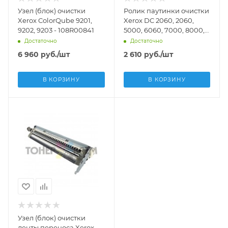
Узел (блок) очистки
Ролик паутинки очистки
Xerox ColorQube 9201,
Xerox DC 2060, 2060,
9202, 9203 - 108R00841
5000, 6060, 7000, 8000,
7002, 8002 (DV Inc.) - DV-
Достаточно
Достаточно
WEB-XER2060
6 960
руб.
/шт
2 610
руб.
/шт
В КОРЗИНУ
В КОРЗИНУ
Узел (блок) очистки
ленты переноса Xerox