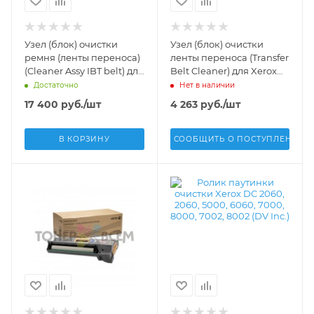
Узел (блок) очистки
Узел (блок) очистки
ремня (ленты переноса)
ленты переноса (Transfer
(Cleaner Assy IBT belt) для
Belt Cleaner) для Xerox
Xerox VersaLink C8000,
WC 7120, 7125, 7220, 7225 -
Достаточно
Нет в наличии
C9000 (104R00256) -
042K93990
17 400
руб.
/шт
4 263
руб.
/шт
104r00256
В КОРЗИНУ
СООБЩИТЬ О ПОСТУПЛЕНИИ