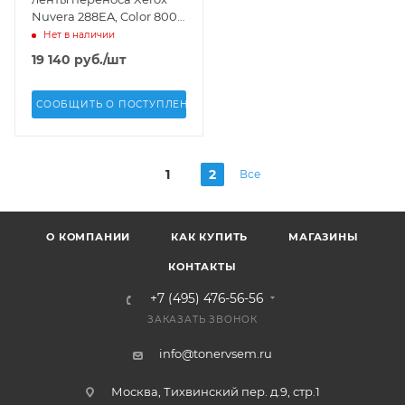
Nuvera 288EA, Color 800,
1000 - 042K94250,
Нет в наличии
042K03451
19 140
руб.
/шт
СООБЩИТЬ О ПОСТУПЛЕНИИ
1
2
Все
О КОМПАНИИ
КАК КУПИТЬ
МАГАЗИНЫ
КОНТАКТЫ
+7 (495) 476-56-56
ЗАКАЗАТЬ ЗВОНОК
info@tonervsem.ru
Москва, Тихвинский пер. д.9, стр.1