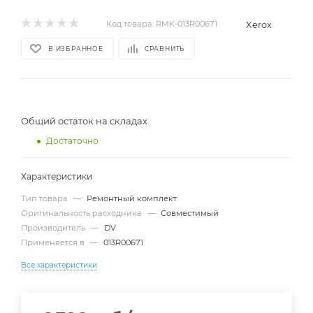
Xerox
Код товара:
RMK-013R00671
В ИЗБРАННОЕ
СРАВНИТЬ
Общий остаток на складах
Достаточно
Характеристики
Тип товара
—
Ремонтный комплект
Оригинальность расходника
—
Совместимый
Производитель
—
DV
Применяется в
—
013R00671
Все характеристики