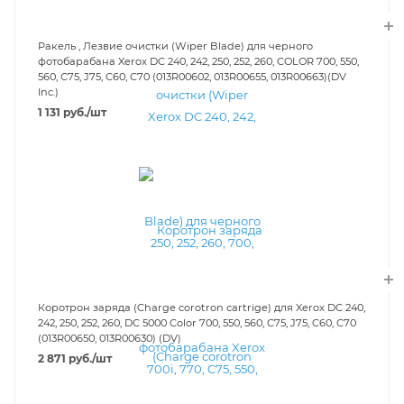
Ракель , Лезвие очистки (Wiper Blade) для черного
фотобарабана Xerox DC 240, 242, 250, 252, 260, COLOR 700, 550,
560, C75, J75, C60, C70 (013R00602, 013R00655, 013R00663)(DV
Inc.)
1 131
руб.
/шт
Коротрон заряда (Charge corotron cartrige) для Xerox DC 240,
242, 250, 252, 260, DC 5000 Color 700, 550, 560, C75, J75, C60, C70
(013R00650, 013R00630) (DV)
2 871
руб.
/шт