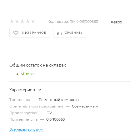
Xerox
Код товара:
RMK-013R00663
В ИЗБРАННОЕ
СРАВНИТЬ
Общий остаток на складах
Много
Характеристики
Тип товара
—
Ремонтный комплект
Оригинальность расходника
—
Совместимый
Производитель
—
DV
Применяется в
—
013R00663
Все характеристики