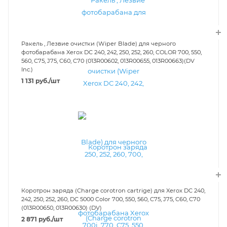
Ракель , Лезвие очистки (Wiper Blade) для черного
фотобарабана Xerox DC 240, 242, 250, 252, 260, COLOR 700, 550,
560, C75, J75, C60, C70 (013R00602, 013R00655, 013R00663)(DV
Inc.)
1 131
руб.
/шт
Коротрон заряда (Charge corotron cartrige) для Xerox DC 240,
242, 250, 252, 260, DC 5000 Color 700, 550, 560, C75, J75, C60, C70
(013R00650, 013R00630) (DV)
2 871
руб.
/шт