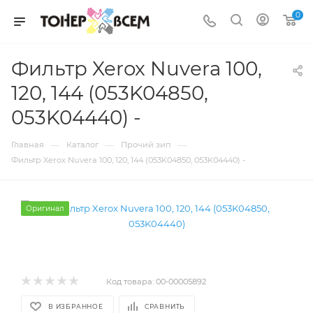
0
Фильтр Xerox Nuvera 100,
120, 144 (053K04850,
053K04440) -
—
—
—
Главная
Каталог
Прочий зип
Фильтр Xerox Nuvera 100, 120, 144 (053K04850, 053K04440) -
Оригинал
Код товара:
00-00005892
В ИЗБРАННОЕ
СРАВНИТЬ