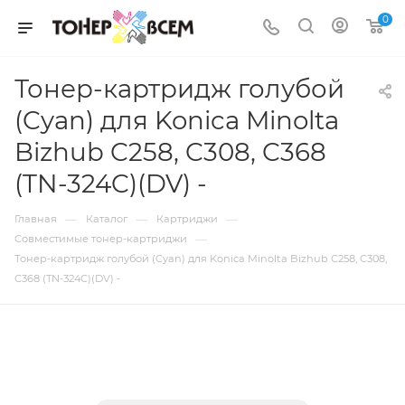
0
Тонер-картридж голубой
(Cyan) для Konica Minolta
Bizhub C258, C308, C368
(TN-324C)(DV) -
—
—
—
Главная
Каталог
Картриджи
—
Совместимые тонер-картриджи
Тонер-картридж голубой (Cyan) для Konica Minolta Bizhub C258, C308,
C368 (TN-324C)(DV) -