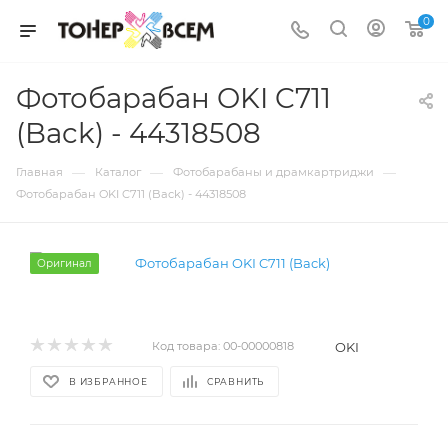
0
Фотобарабан OKI C711
(Back) - 44318508
—
—
—
Главная
Каталог
Фотобарабаны и драмкартриджи
Фотобарабан OKI C711 (Back) - 44318508
Оригинал
OKI
Код товара:
00-00000818
В ИЗБРАННОЕ
СРАВНИТЬ