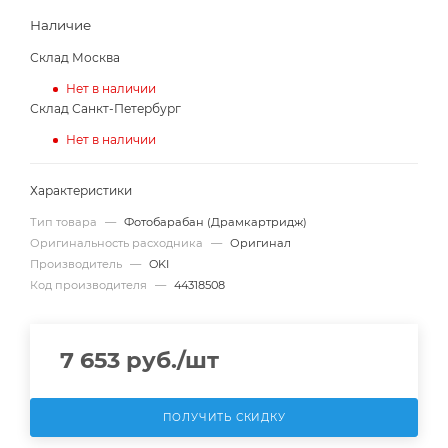
Наличие
Склад Москва
Нет в наличии
Склад Санкт-Петербург
Нет в наличии
Характеристики
Тип товара
—
Фотобарабан (Драмкартридж)
Оригинальность расходника
—
Оригинал
Производитель
—
OKI
Код производителя
—
44318508
7 653
руб.
/шт
ПОЛУЧИТЬ СКИДКУ