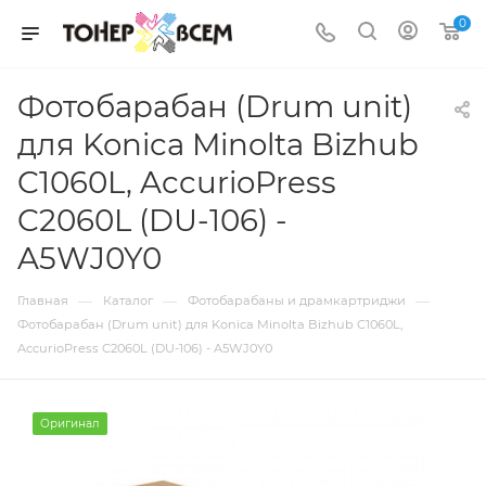
0
Фотобарабан (Drum unit)
для Konica Minolta Bizhub
C1060L, AccurioPress
C2060L (DU-106) -
A5WJ0Y0
—
—
—
Главная
Каталог
Фотобарабаны и драмкартриджи
Фотобарабан (Drum unit) для Konica Minolta Bizhub C1060L,
AccurioPress C2060L (DU-106) - A5WJ0Y0
Оригинал