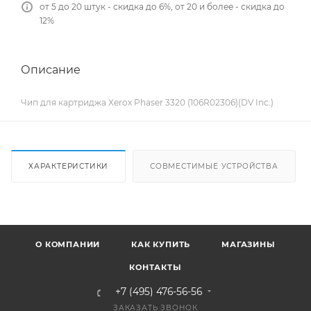
от 5 до 20 штук - скидка до 6%, от 20 и более - скидка до
12%
Описание
Чип для картриджа Xerox Phaser 3320 (106R02306)(DV Inc.)
ХАРАКТЕРИСТИКИ
СОВМЕСТИМЫЕ УСТРОЙСТВА
О КОМПАНИИ
КАК КУПИТЬ
МАГАЗИНЫ
КОНТАКТЫ
+7 (495) 476-56-56
ЗАКАЗАТЬ ЗВОНОК