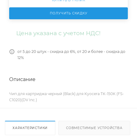
КУПИТЬ В 1 КЛИК
ПОЛУЧИТЬ СКИДКУ
Цена указана с учетом НДС!
от 5 до 20 штук - скидка до 6%, от 20 и более - скидка до
12%
Описание
Чип для картриджа черный (Black) для Kyocera TK-150K (FS-
C1020)(DV Inc.)
ХАРАКТЕРИСТИКИ
СОВМЕСТИМЫЕ УСТРОЙСТВА