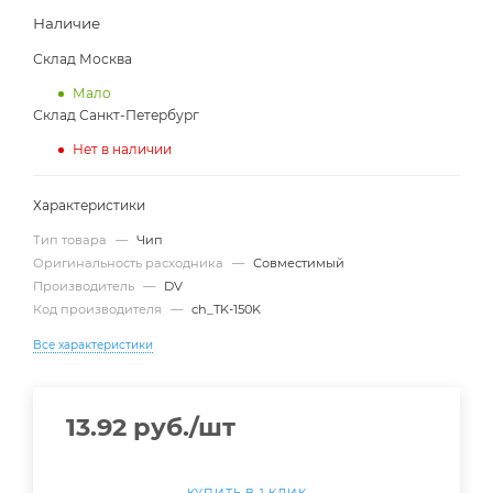
Наличие
Склад Москва
Мало
Склад Санкт-Петербург
Нет в наличии
Характеристики
Тип товара
—
Чип
Оригинальность расходника
—
Совместимый
Производитель
—
DV
Код производителя
—
ch_TK-150K
Все характеристики
13.92
руб.
/шт