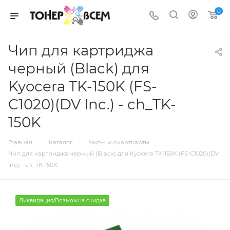
0
Чип для картриджа
черный (Black) для
Kyocera TK-150K (FS-
C1020)(DV Inc.) - ch_TK-
150K
—
—
—
Главная
Каталог
Чипы и смарткарты
Чип для картриджа черный (Black) для Kyocera TK-150K (FS-C1020)(DV
Inc.) - ch_TK-150K
Ликвидация/Возможна скидка