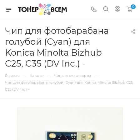
0
Чип для фотобарабана
голубой (Cyan) для
Konica Minolta Bizhub
C25, C35 (DV Inc.) -
—
—
—
Главная
Каталог
Чипы и смарткарты
Чип для фотобарабана голубой (Cyan) для Konica Minolta Bizhub C25,
C35 (DV Inc.) -