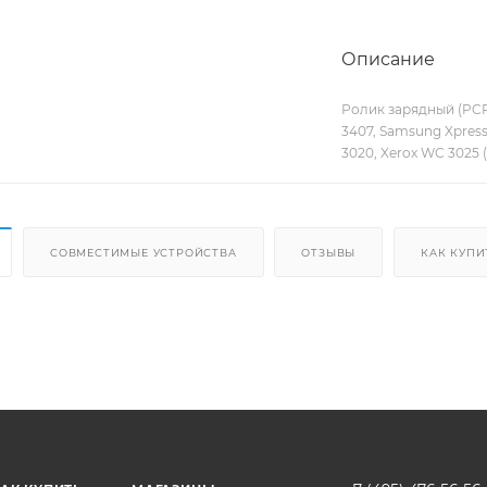
Описание
Ролик зарядный (PCR r
3407, Samsung Xpres
3020, Xerox WC 3025 (
СОВМЕСТИМЫЕ УСТРОЙСТВА
ОТЗЫВЫ
КАК КУПИ