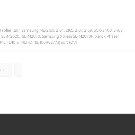
oller) для Samsung ML-2160, 2164, 2165, 2167, 2168, SCX-3400, 3405,
s SL-M2020, SL-M2070, Samsung Xpress SL-M2070F, Xerox Phaser
MLT-D101S, MLT-D111S, 106R02773) soft (DV)
ТЬ
ДОСТАВКА
НАЛИЧИЕ