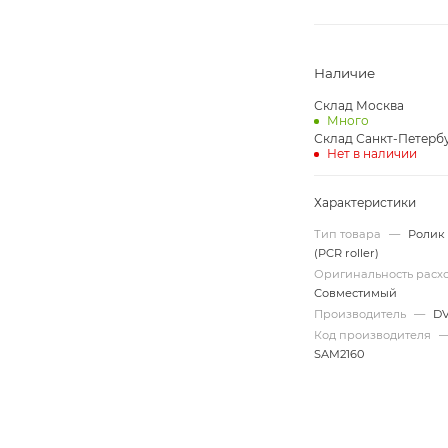
Наличие
Склад Москва
Много
Склад Санкт-Петерб
Нет в наличии
Характеристики
Тип товара
—
Ролик
(PCR roller)
Оригинальность рас
Совместимый
Производитель
—
D
Код производителя
SAM2160