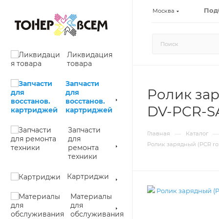
Под
Москва
Ликвидация
товара
Запчасти
Ролик заря
для
восстанов.
DV-PCR-S
картриджей
Запчасти
—
—
Главная
Каталог
для
Ролик зарядный (PCR roll
ремонта
техники
Картриджи
Материалы
для
обслуживания