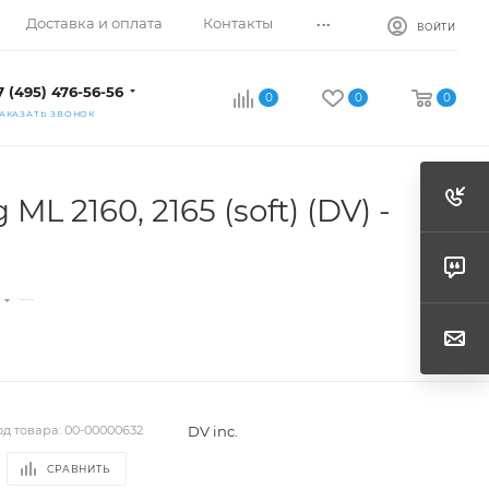
...
Доставка и оплата
Контакты
ВОЙТИ
7 (495) 476-56-56
0
0
0
АКАЗАТЬ ЗВОНОК
L 2160, 2165 (soft) (DV) -
—
DV inc.
од товара:
00-00000632
СРАВНИТЬ