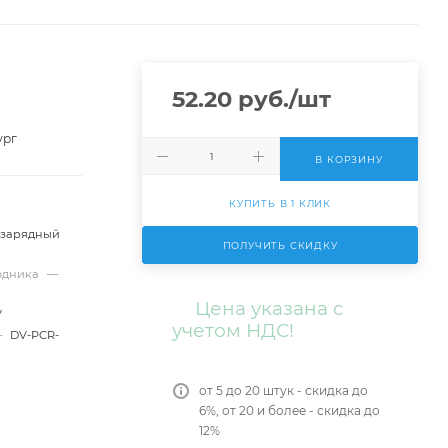
52.20
руб.
/шт
ург
В КОРЗИНУ
КУПИТЬ В 1 КЛИК
 зарядный
ПОЛУЧИТЬ СКИДКУ
ходника
—
Цена указана с
V
учетом НДС!
—
DV-PCR-
от 5 до 20 штук - скидка до
6%, от 20 и более - скидка до
12%