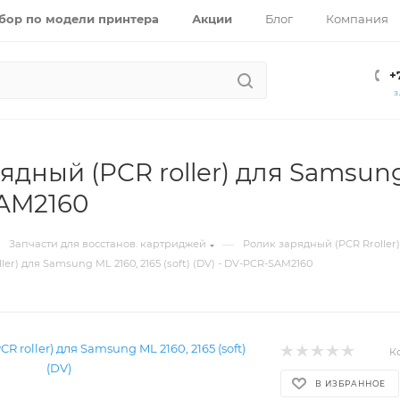
бор по модели принтера
Акции
Блог
Компания
+
З
дный (PCR roller) для Samsung M
AM2160
—
Запчасти для восстанов. картриджей
Ролик зарядный (PCR Rroller)
er) для Samsung ML 2160, 2165 (soft) (DV) - DV-PCR-SAM2160
К
В ИЗБРАННОЕ