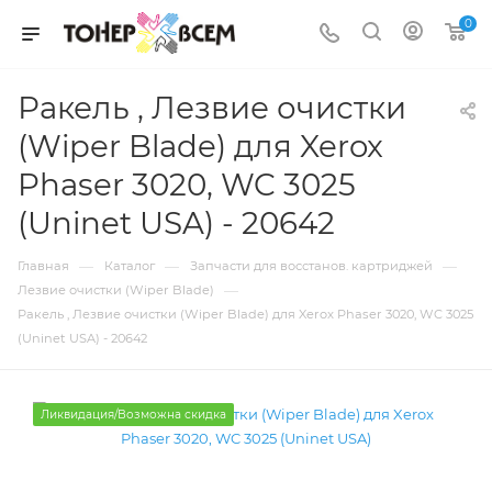
0
Ракель , Лезвие очистки
(Wiper Blade) для Xerox
Phaser 3020, WC 3025
(Uninet USA) - 20642
—
—
—
Главная
Каталог
Запчасти для восстанов. картриджей
—
Лезвие очистки (Wiper Blade)
Ракель , Лезвие очистки (Wiper Blade) для Xerox Phaser 3020, WC 3025
(Uninet USA) - 20642
Ликвидация/Возможна скидка