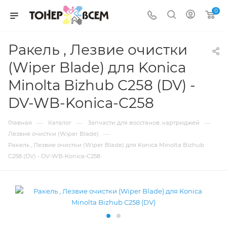
0
Ракель , Лезвие очистки
(Wiper Blade) для Konica
Minolta Bizhub C258 (DV) -
DV-WB-Konica-C258
—
—
—
Главная
Каталог
Запчасти для восстанов. картриджей
—
Лезвие очистки (Wiper Blade)
Ракель , Лезвие очистки (Wiper Blade) для Konica Minolta Bizhub
C258 (DV) - DV-WB-Konica-C258