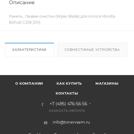
Описание
Ракель , Лезвие очистки (Wiper Blade) для Konica Minolta
Bizhub C258 (DV)
ХАРАКТЕРИСТИКИ
СОВМЕСТИМЫЕ УСТРОЙСТВА
О КОМПАНИИ
КАК КУПИТЬ
МАГАЗИНЫ
КОНТАКТЫ
+7 (495) 476-56-56
ЗАКАЗАТЬ ЗВОНОК
info@tonervsem.ru