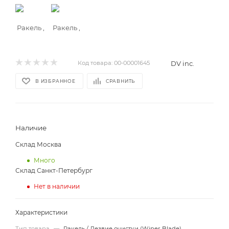
DV inc.
Код товара:
00-00001645
В ИЗБРАННОЕ
СРАВНИТЬ
Наличие
Склад Москва
Много
Склад Санкт-Петербург
Нет в наличии
Характеристики
Тип товара
—
Ракель / Лезвие очистки (Wiper Blade)