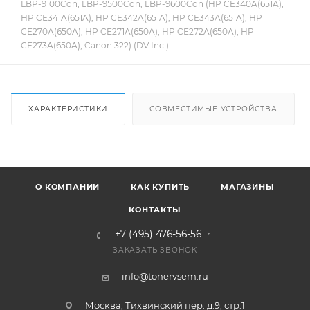
LBP-9100Cdn, LBP-9500Cdn, LBP-9600Cdn (HP CE340A(651A),
HP CE341A(651A), HP CE342A(651A), HP CE343A(651A), HP
CE270A(650A), HP CE271A(650A), HP CE272A(650A), HP
CE273A(650A), Canon 322) (DV Inc.)
ХАРАКТЕРИСТИКИ
СОВМЕСТИМЫЕ УСТРОЙСТВА
О КОМПАНИИ
КАК КУПИТЬ
МАГАЗИНЫ
КОНТАКТЫ
+7 (495) 476-56-56
ЗАКАЗАТЬ ЗВОНОК
info@tonervsem.ru
Москва, Тихвинский пер. д.9, стр.1