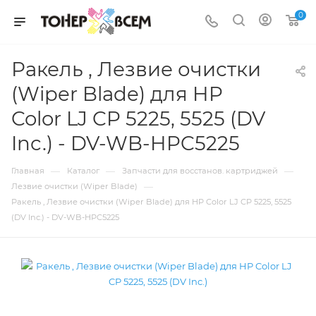
0
Ракель , Лезвие очистки
(Wiper Blade) для HP
Color LJ CP 5225, 5525 (DV
Inc.) - DV-WB-HPC5225
—
—
—
Главная
Каталог
Запчасти для восстанов. картриджей
—
Лезвие очистки (Wiper Blade)
Ракель , Лезвие очистки (Wiper Blade) для HP Color LJ CP 5225, 5525
(DV Inc.) - DV-WB-HPC5225