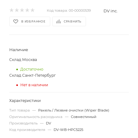
DV inc.
Код товара:
00-00000539
В ИЗБРАННОЕ
СРАВНИТЬ
Наличие
Склад Москва
Достаточно
Склад Санкт-Петербург
Нет в наличии
Характеристики
Тип товара
—
Ракель / Лезвие очистки (Wiper Blade)
Оригинальность расходника
—
Совместимый
Производитель
—
DV
Код производителя
—
DV-WB-HPC5225