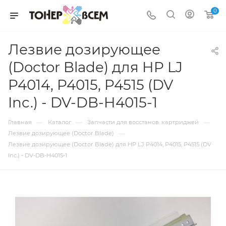
0
Лезвие дозирующее
(Doctor Blade) для HP LJ
P4014, P4015, P4515 (DV
Inc.) - DV-DB-H4015-1
—
—
—
Главная
Каталог
Запчасти для восстанов. картриджей
—
Лезвие дозирующее (Doctor Blade)
Лезвие дозирующее (Doctor Blade) для HP LJ P4014, P4015, P4515 (DV
Inc.) - DV-DB-H4015-1