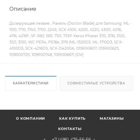
Описание
Дозирующее лезвие , Ракель (Doctor Blade) для Samsung ML-
1510, 1710, 1740, 1750, 2245, SCX-4100, 4200, 4220, 4300, 4016,
4116, 4216F, SF-560, 565, 750, 755P Xerox Phaser 3115, 3116, 3120,
3121, 3130, WC PE114, PE16e, 3119 (ML-1520D3, ML-1710D3, SCX-
4100D3, SCX-4216D3, SCX-D4200A, 013R00607, 013R00625,
109R00725, 109R00748, 113R00667) (DV)
ХАРАКТЕРИСТИКИ
СОВМЕСТИМЫЕ УСТРОЙСТВА
О КОМПАНИИ
КАК КУПИТЬ
МАГАЗИНЫ
КОНТАКТЫ
+7 (495) 476-56-56