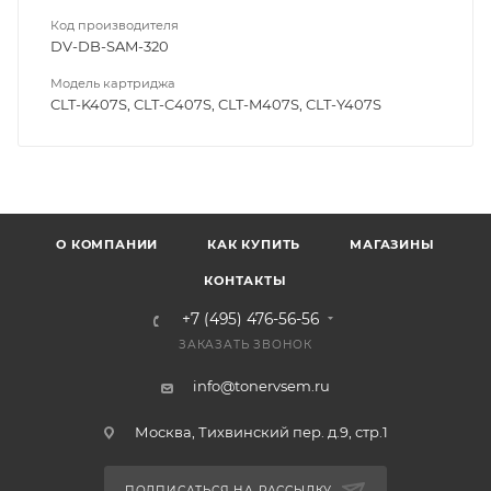
Код производителя
DV-DB-SAM-320
Модель картриджа
CLT-K407S, CLT-C407S, CLT-M407S, CLT-Y407S
О КОМПАНИИ
КАК КУПИТЬ
МАГАЗИНЫ
КОНТАКТЫ
+7 (495) 476-56-56
ЗАКАЗАТЬ ЗВОНОК
info@tonervsem.ru
Москва, Тихвинский пер. д.9, стр.1
ПОДПИСАТЬСЯ НА РАССЫЛКУ