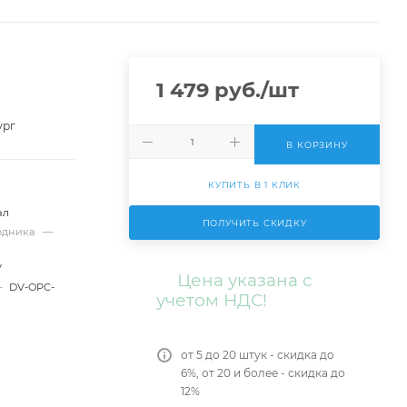
1 479
руб.
/шт
ург
В КОРЗИНУ
КУПИТЬ В 1 КЛИК
ал
ПОЛУЧИТЬ СКИДКУ
ходника
—
V
Цена указана с
—
DV-OPC-
учетом НДС!
от 5 до 20 штук - скидка до
6%, от 20 и более - скидка до
12%