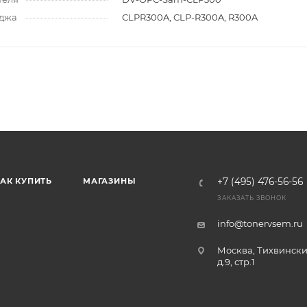
иджа
CLPR300A, CLP-R300A, R300A
АК КУПИТЬ
МАГАЗИНЫ
+7 (495) 476-56-56
ЗАКАЗАТЬ ЗВОНОК
info@tonervsem.ru
Москва, Тихвински
д.9, стр.1