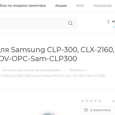
бор по модели принтера
Акции
Блог
Компания
+
З
ля Samsung CLP-300, CLX-2160, 3
 - DV-OPC-Sam-CLP300
—
—
Запчасти для восстанов. картриджей
Фотовал
300, CLX-2160, 3160; Xerox Phaser 6110 (DV Inc.) - DV-OPC-Sam-CLP300
К
В ИЗБРАННОЕ