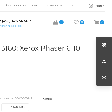
...
Доставка и оплата
Контакты
ВОЙТИ
7 (495) 476-56-56
0
0
0
АКАЗАТЬ ЗВОНОК
160; Xerox Phaser 6110
Xerox
од товара:
00-00001649
СРАВНИТЬ