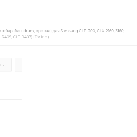
тобарабан, drum, opc вал) для Samsung CLP-300, CLX-2160, 3160;
T-R409, CLT-R407) (DV Inc.)
ТЬ
ДОСТАВКА
НАЛИЧИЕ