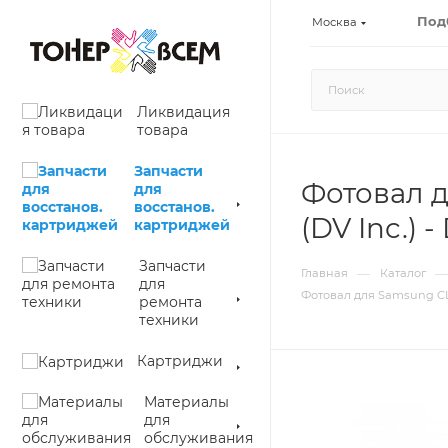
Под
Москва
Ликвидация
товара
Запчасти
Фотовал д
для
восстанов.
(DV Inc.)
картриджей
Запчасти
—
—
Главная
Каталог
для
Фотовал для Samsung CLP-
ремонта
техники
Картриджи
Материалы
для
обслуживания