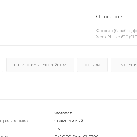
Описание
Фотовал (барабан, фо
Xerox Phaser 6110 (CL
СОВМЕСТИМЫЕ УСТРОЙСТВА
ОТЗЫВЫ
КАК КУПИ
и
Фотовал
ь расходника
Совместимый
DV
теля
DV-OPC-Sam-CLP300