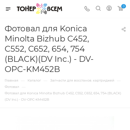
0
Фотовал для Konica
Minolta Bizhub C452,
C552, C652, 654, 754
(BLACK)(DV Inc.) - DV-
OPC-KM452B
—
—
—
Главная
Каталог
Запчасти для восстанов. картриджей
—
Фотовал
Фотовал для Konica Minolta Bizhub C452, C552, C652, 654, 754 (BLACK)
(DV Inc.) - DV-OPC-KM452B