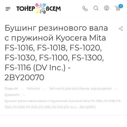
0
Бушинг резинового вала
с пружиной Kyocera Mita
FS-1016, FS-1018, FS-1020,
FS-1030, FS-1100, FS-1300,
FS-1116 (DV Inc.) -
2BY20070
—
—
—
Главная
Каталог
Запчасти для восстанов. картриджей
—
Бушинги
Бушинг резинового вала с пружиной Kyocera Mita FS-1016, FS-1018, FS-
1020, FS-1030, FS-1100, FS-1300, FS-1116 (DV Inc.) - 2BY20070