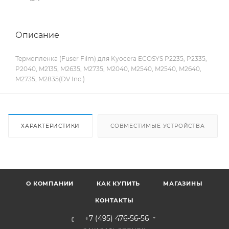
Описание
Термопленка (Fuser Film) для Kyocera ECOSYS P2235, P2335,
P2040, M2135, M2635, M2735, M2040, M2540, M2540, M2640,
M2735, M2835(DV Inc.)
ХАРАКТЕРИСТИКИ
СОВМЕСТИМЫЕ УСТРОЙСТВА
О КОМПАНИИ
КАК КУПИТЬ
МАГАЗИНЫ
КОНТАКТЫ
+7 (495) 476-56-56