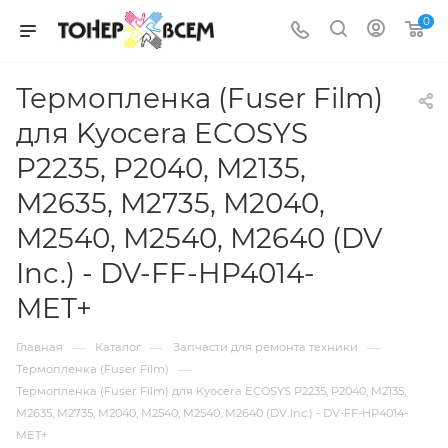
0
Термопленка (Fuser Film)
для Kyocera ECOSYS
P2235, P2040, M2135,
M2635, M2735, M2040,
M2540, M2540, M2640 (DV
Inc.) - DV-FF-HP4014-
MET+
—
—
—
Главная
Каталог
Запчасти для ремонта техники
—
Термопленка (Fuser Film)
Термопленка (Fuser Film) для Kyocera ECOSYS P2235, P2040, M2135,
M2635, M2735, M2040, M2540, M2540, M2640 (DV Inc.) - DV-FF-HP4014-
MET+